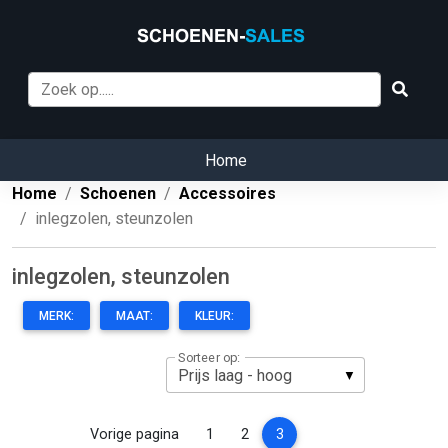
Home
Home
Schoenen
Accessoires
inlegzolen, steunzolen
inlegzolen, steunzolen
MERK:
MAAT:
KLEUR:
Sorteer op:
(current)
Vorige pagina
1
2
3