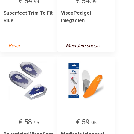
€ 54.
€ 54.
99
99
Superfeet Trim To Fit
ViscoPed gel
Blue
inlegzolen
Bever
Meerdere shops
€ 58.
€ 59.
95
95