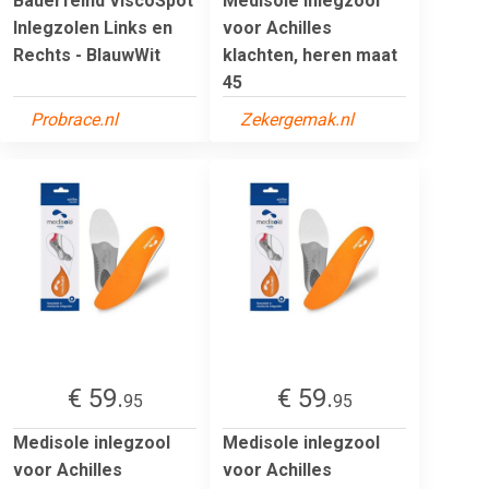
Bauerfeind ViscoSpot
Medisole inlegzool
Inlegzolen Links en
voor Achilles
Rechts - BlauwWit
klachten, heren maat
45
Probrace.nl
Zekergemak.nl
€ 59.
€ 59.
95
95
Medisole inlegzool
Medisole inlegzool
voor Achilles
voor Achilles