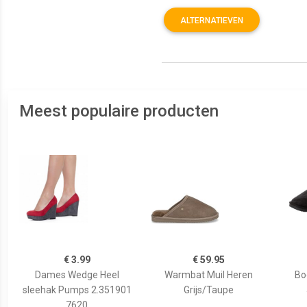
ALTERNATIEVEN
Meest populaire producten
€ 3.99
€ 59.95
Dames Wedge Heel
Warmbat Muil Heren
Bo
sleehak Pumps 2.351901
Grijs/Taupe
7620