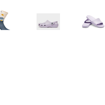
€ 24.95
€ 49.99
€ 19.
Women's Martha
Classic Clog Dames -
Sloane Sl
llustration Sock -
Purple - Dames
rinosokken, blauw