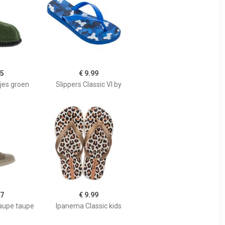
95
€ 9.99
jes groen
Slippers Classic VI by
37
€ 9.99
upe taupe
Ipanema Classic kids