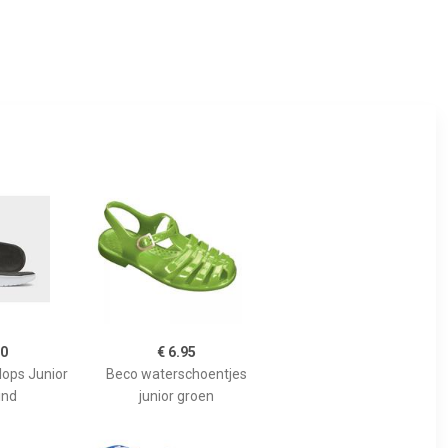
00
€ 6.95
lops Junior
Beco waterschoentjes
Kind
junior groen