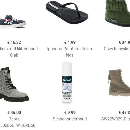
€ 16.32
€ 4.99
€ 34.
kers met klittenband
Ipanema Anatomic lolita
Cozy babyslof
Ciak
kids
€ 45.00
€ 9.99
€ 47.
Boots
Schoenonderhoud
SW22W029-D ta
502E6L_WHIBKB50