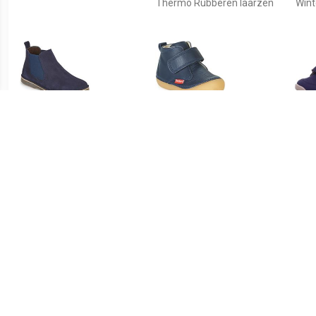
Thermo Rubberen laarzen
Wint
€ 44.09
€ 46.20
Laarzen HOVETTE
Laarzen Kickers SABIO
su
Bre