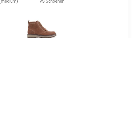
 (medium)
VS Schoenen
98
€ 39.58
 Nefar -
Sandalen Skechers
oenen,
Gravlen Brown 94060L-
wart
BRN