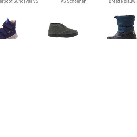
erboot Sundsvall VS
VS Schoenen
Breeze blauw
€ 80.50
€ 34.30
€ 44.
perfit Lage schoen
Laarzen 106793
Reima - Kid's
eze blauw (medium)
Wintersch
blauw/z