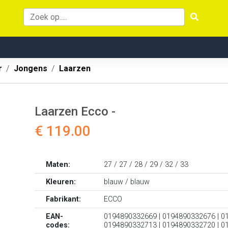
r
Jongens
Laarzen
Laarzen Ecco -
€ 119.00
Maten:
27 / 27 / 28 / 29 / 32 / 33
Kleuren:
blauw / blauw
Fabrikant:
ECCO
EAN-
0194890332669 | 0194890332676 | 0
codes:
0194890332713 | 0194890332720 | 0