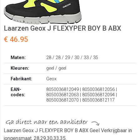
Laarzen Geox J FLEXYPER BOY B ABX
€ 46.95
Maten:
28 / 28 / 29 / 30 / 33 / 35
Kleuren:
geel / geel
Fabrikant:
Geox
EAN-
8050036812049 | 8050036812056 |
codes:
8050036812063 | 8050036812094 |
8050036812070 | 8050036812117
Laarzen Geox J FLEXYPER BOY B ABX Geel Verkrijgbaar in
jongensmaat. 28,29,30,33,35.