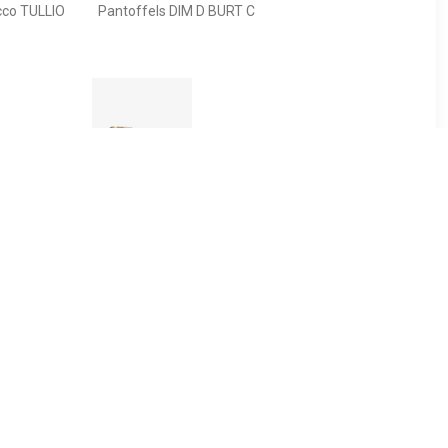
cco TULLIO
Pantoffels DIM D BURT C
39
€ 10.39
loffen met
Thu!s kinder pantoffels
 print
dierenpoot