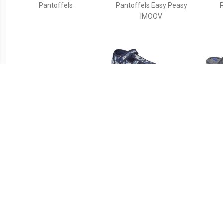
Pantoffels
Pantoffels Easy Peasy
P
IMOOV
€ 19.99
€ 16.10
Warme slofjes, haai
Pantoffels TULLIO
Pant