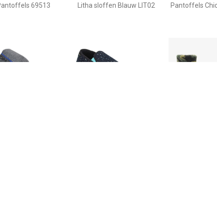
antoffels 69513
Litha sloffen Blauw LIT02
Pantoffels Chi
€ 13.90
€ 14.90
€ 10.
offels D BYRONCAT C
Pantoffels D PERSIA C
Thu!s kinder s
camouflage