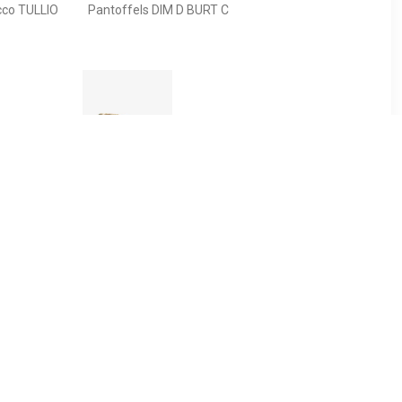
cco TULLIO
Pantoffels DIM D BURT C
39
€ 10.39
loffen met
Thu!s kinder pantoffels
 print
dierenpoot