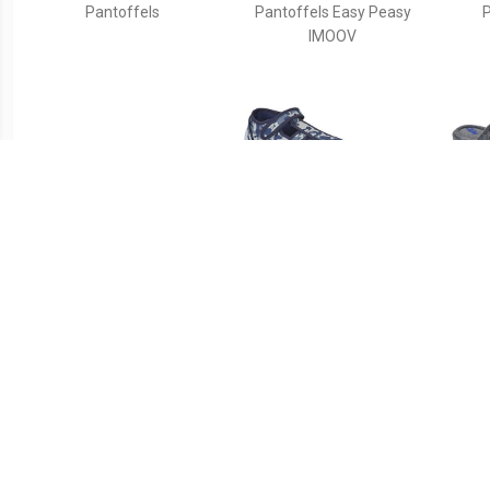
Pantoffels
Pantoffels Easy Peasy
P
IMOOV
€ 19.99
€ 16.10
Warme slofjes, haai
Pantoffels TULLIO
Pant