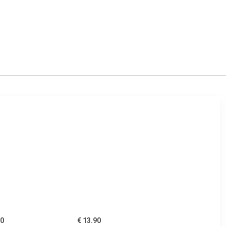
00
€ 13.90