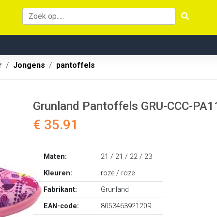
r
Jongens
pantoffels
Grunland Pantoffels GRU-CCC-PA
€ 35.91
Maten:
21 / 21 / 22 / 23
Kleuren:
roze / roze
Fabrikant:
Grunland
EAN-code:
8053463921209