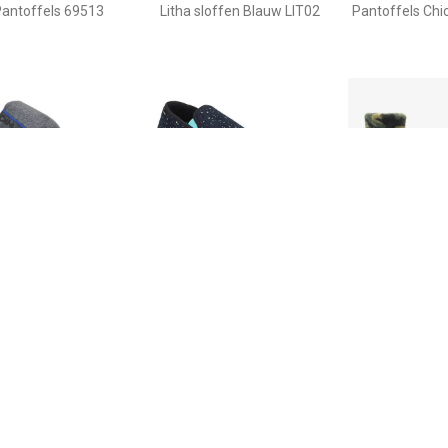
antoffels 69513
Litha sloffen Blauw LIT02
Pantoffels Chi
€ 13.90
€ 14.90
€ 10.
offels D BYRONCAT C
Pantoffels D PERSIA C
Thu!s kinder s
camouflage