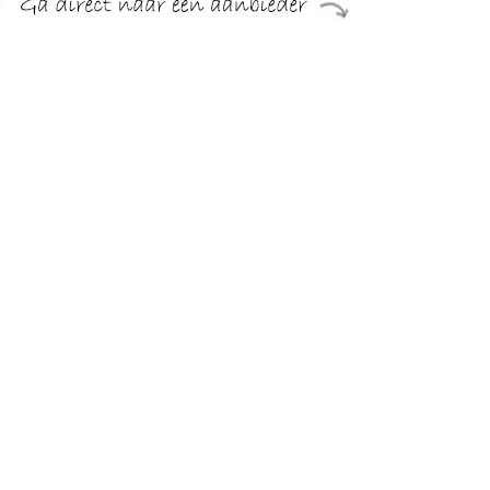
€ 63.95
Verzenden: € 0.00
4 werkdagen
Babyslofjes Pepino By Ricosta - Blauw Verkrijgbaar in
jongensmaat. 20,21,22,23,25,26.
TERUG