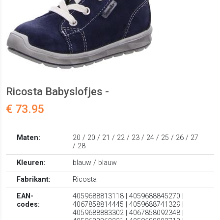
Ricosta Babyslofjes -
€ 73.95
Maten:
20 / 20 / 21 / 22 / 23 / 24 / 25 / 26 / 27
/ 28
Kleuren:
blauw / blauw
Fabrikant:
Ricosta
EAN-
4059688813118 | 4059688845270 |
codes:
4067858814445 | 4059688741329 |
4059688883302 | 4067858092348 |