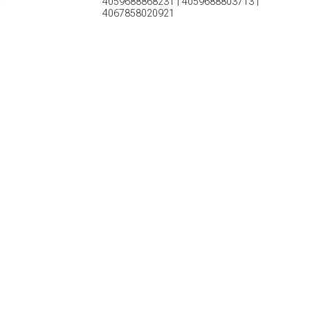
4059688868231 | 4059688803713 |
4067858020921
Babyslofjes Ricosta - Blauw Verkrijgbaar in jongensmaat.
21,22,23,24,25,26,27,28.
TERUG
Algemeen
Koopadvies, FAQ over?
Privacy Policy
Cookies