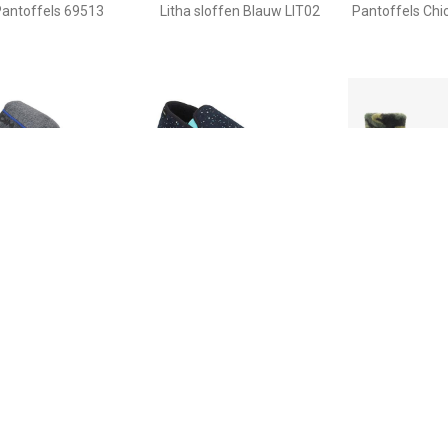
antoffels 69513
Litha sloffen Blauw LIT02
Pantoffels Chi
€ 13.90
€ 14.90
€ 10.
offels D BYRONCAT C
Pantoffels D PERSIA C
Thu!s kinder s
camouflage