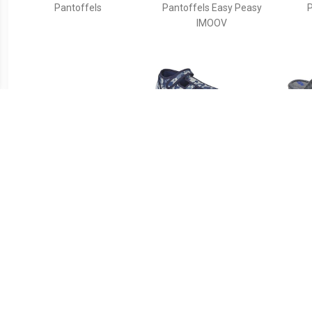
Pantoffels
Pantoffels Easy Peasy
P
IMOOV
€ 19.99
€ 16.10
Warme slofjes, haai
Pantoffels TULLIO
Pant