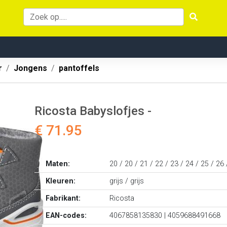
r
Jongens
pantoffels
Ricosta Babyslofjes -
€ 71.95
Maten:
20 / 20 / 21 / 22 / 23 / 24 / 25 / 26 
Kleuren:
grijs / grijs
Fabrikant:
Ricosta
EAN-codes:
4067858135830 | 4059688491668