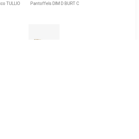
cco TULLIO
Pantoffels DIM D BURT C
39
€ 10.39
loffen met
Thu!s kinder pantoffels
 print
dierenpoot