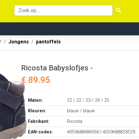
r
Jongens
pantoffels
Ricosta Babyslofjes -
€ 89.95
Maten:
22 / 22 / 23 / 24 / 25
Kleuren:
blauw / blauw
Fabrikant:
Ricosta
EAN-codes:
4059688484066 | 4059688833529