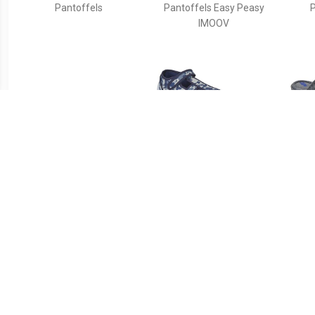
Pantoffels
Pantoffels Easy Peasy
P
IMOOV
€ 19.99
€ 16.10
Warme slofjes, haai
Pantoffels TULLIO
Pant