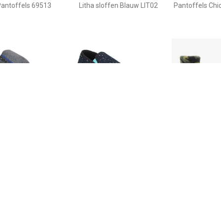
antoffels 69513
Litha sloffen Blauw LIT02
Pantoffels Chi
€ 13.90
€ 14.90
€ 10.
offels D BYRONCAT C
Pantoffels D PERSIA C
Thu!s kinder s
camouflage