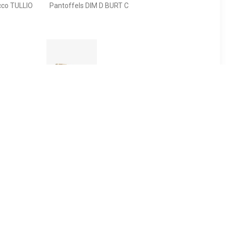
cco TULLIO
Pantoffels DIM D BURT C
39
€ 10.39
loffen met
Thu!s kinder pantoffels
 print
dierenpoot