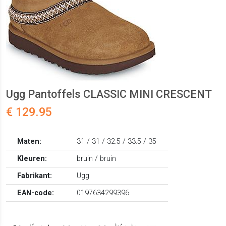
Ugg Pantoffels CLASSIC MINI CRESCENT
€ 129.95
Maten:
31 / 31 / 32.5 / 33.5 / 35
Kleuren:
bruin / bruin
Fabrikant:
Ugg
EAN-code:
0197634299396