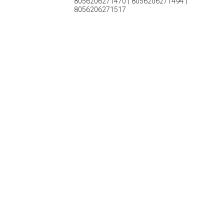
8056206271470 | 8056206271494 |
8056206271517
€ 56.24
Verzenden: € 3.99
4 werkdagen
€ 69.00
Verzenden: € 7.49