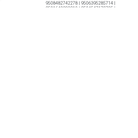
9508482742278 | 9506395285714 |
9501642982910 | 9504547178785 |
9503381815252
Veterschoenen Hoog beige in maat 22 van Keq
TERUG
Algemeen
Koopadvies, FAQ over?
Privacy Policy
Cookies