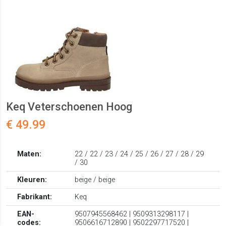
Keq Veterschoenen Hoog
€ 49.99
Maten:
22 / 22 / 23 / 24 / 25 / 26 / 27 / 28 / 29
/ 30
Kleuren:
beige / beige
Fabrikant:
Keq
EAN-
9507945568462 | 9509313298117 |
codes:
9506616712890 | 9502297717520 |