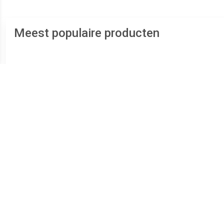
Meest populaire producten
€ 29.00
€ 38.37
Develab Veterboot
Replay Maze JR-1
Va
Jongens Blauw
JS540004S-3231 Zwart /
Blauw