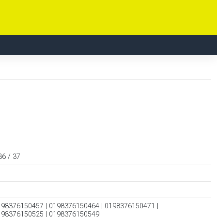
36 / 37
198376150457 | 0198376150464 | 0198376150471 |
198376150525 | 0198376150549