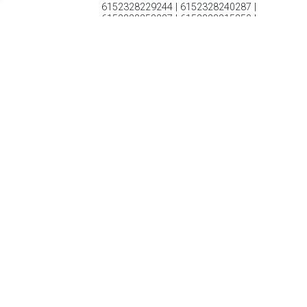
6152328229244 | 6152328240287 |
6152328253287 | 6152328315350 |
6152328326356
€ 74.99
Verzenden: € 0.00
Op werkdagen voor 20.00
besteld, volgende dag in huis
Veterschoenen Hoog groen in maat 31 van Sub55