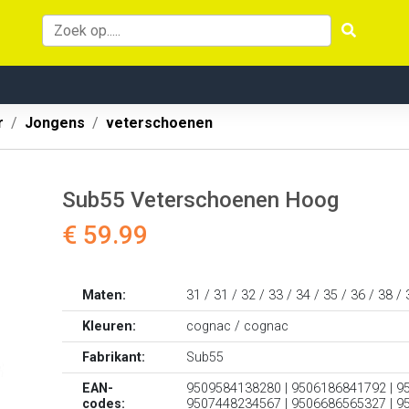
r
Jongens
veterschoenen
Sub55 Veterschoenen Hoog
€ 59.99
Maten:
31 / 31 / 32 / 33 / 34 / 35 / 36 / 38 /
Kleuren:
cognac / cognac
Fabrikant:
Sub55
EAN-
9509584138280 | 9506186841792 | 9
codes:
9507448234567 | 9506686565327 | 