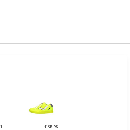
41
€ 58.95