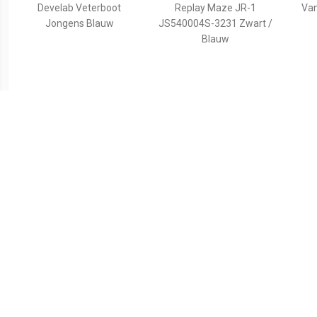
Develab Veterboot
Replay Maze JR-1
Va
Jongens Blauw
JS540004S-3231 Zwart /
Blauw
€ 39.99
€ 42.49
Max Mid
Replay Cobra Veterboot
Ve
Jongens Zwart/Multi