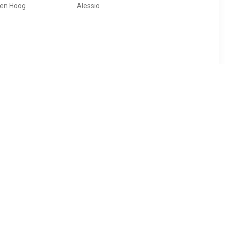
en Hoog
Alessio
99
€ 24.99
en Laag
Jongens Veterschoenen