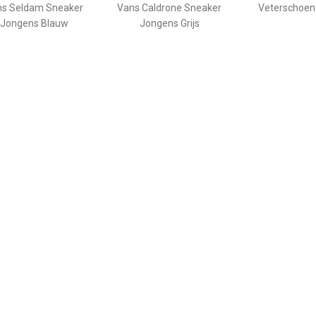
ns Seldam Sneaker
Vans Caldrone Sneaker
Veterschoen
Jongens Blauw
Jongens Grijs
€ 29.99
€ 54.99
€ 44.
terschoenen Laag
Shoesme Veterboot
Veterschoen
Jongens Groen