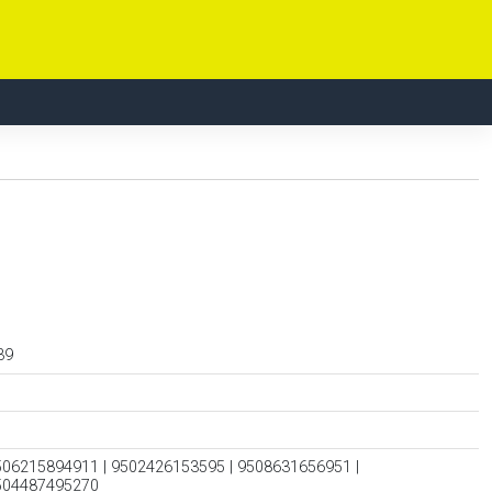
 39
506215894911 | 9502426153595 | 9508631656951 |
9504487495270