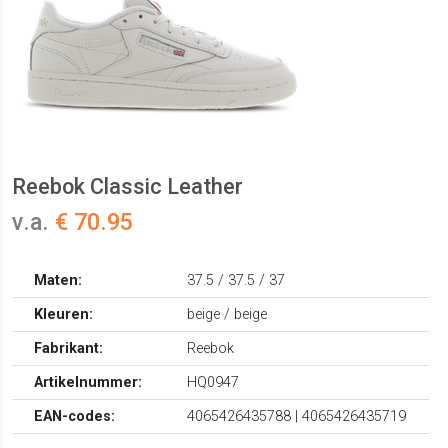
Reebok Classic Leather
v.a.
€ 70.95
Maten:
37.5 / 37.5 / 37
Kleuren:
beige / beige
Fabrikant:
Reebok
Artikelnummer:
HQ0947
EAN-codes:
4065426435788 | 4065426435719