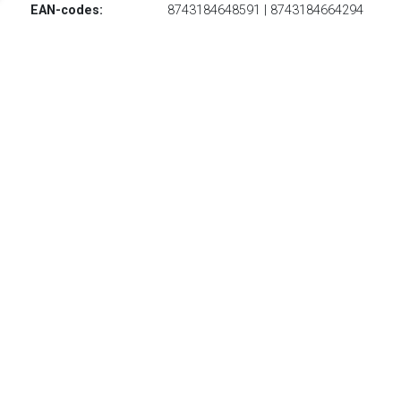
EAN-codes:
8743184648591 | 8743184664294
Limoengroen, leder, suède, satijnen afwerking, verfraaid met
kristallen, amandelvormige neus, enkel teenbandje,
binnenzool met merk en enkeldetail.
TERUG
Algemeen
Koopadvies, FAQ over?
Privacy Policy