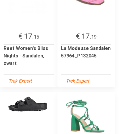
€ 17.
€ 17.
15
19
Reef Women's Bliss
La Modeuse Sandalen
Nights - Sandalen,
57964_P132045
zwart
Trek-Expert
Trek-Expert