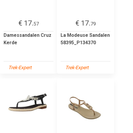
€ 17.
€ 17.
57
79
Damessandalen Cruz
La Modeuse Sandalen
Kerde
58395_P134370
Trek-Expert
Trek-Expert