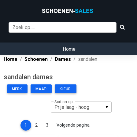
Home
Home
Schoenen
Dames
sandalen
sandalen dames
MERK:
MAAT:
KLEUR:
Sorteer op:
(current)
1
2
3
Volgende pagina