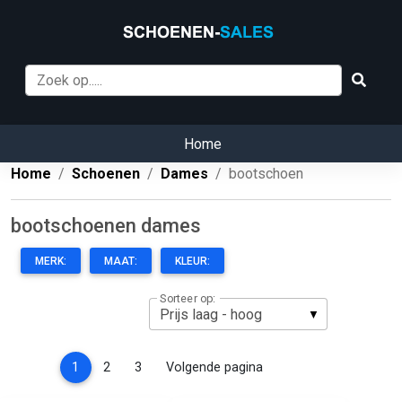
Home
Home
Schoenen
Dames
bootschoen
bootschoenen dames
MERK:
MAAT:
KLEUR:
Sorteer op:
(current)
1
2
3
Volgende pagina