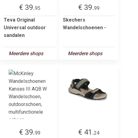
€ 39.
€ 39.
95
99
Teva Original
Skechers
Universal outdoor
Wandelschoenen -
sandalen
Meerdere shops
Meerdere shops
€ 39.
€ 41.
99
24