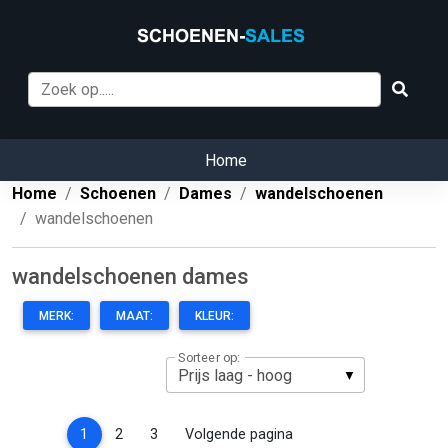
Home
Home
Schoenen
Dames
wandelschoenen
wandelschoenen
wandelschoenen dames
MERK:
MAAT:
KLEUR:
Sorteer op:
(current)
1
2
3
Volgende pagina