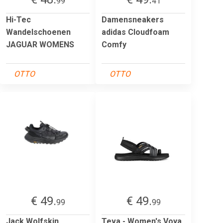
99
41
Hi-Tec
Damensneakers
Wandelschoenen
adidas Cloudfoam
JAGUAR WOMENS
Comfy
OTTO
OTTO
€ 49.
€ 49.
99
99
Jack Wolfskin
Teva - Women's Voya