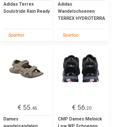
Adidas Terrex
Adidas
Soulstride Rain Ready
Wandelschoenen
TERREX HYDROTERRA
Spartoo
Spartoo
€ 55.
€ 56.
46
20
Dames
CMP Dames Melnick
wandelsandalen
Low WP Schoenen