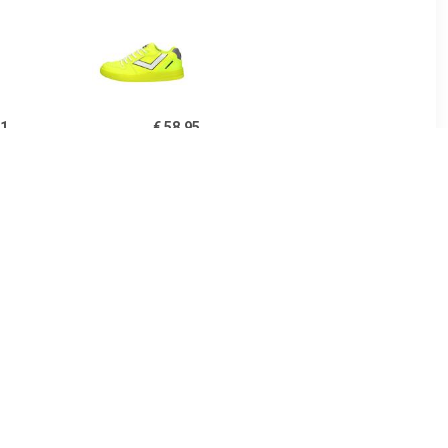
41
€ 58.95
en Hoog
Alessio
99
€ 24.99
en Laag
Jongens Veterschoenen