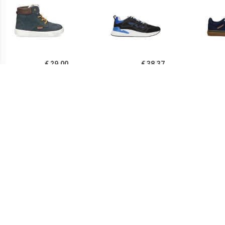
€ 29.00
€ 38.37
Develab Veterboot
Replay Maze JR-1
Va
Jongens Blauw
JS540004S-3231 Zwart /
Blauw
€ 39.99
€ 42.49
Max Mid
Replay Cobra Veterboot
Ve
Jongens Zwart/Multi