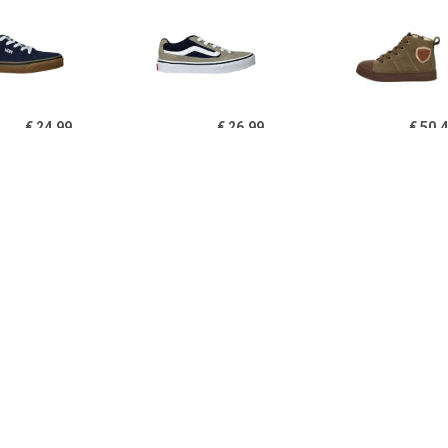
€ 24.99
€ 26.99
€ 50.
ns Seldam Sneaker
Vans Caldrone Sneaker
Veterschoen
Jongens Blauw
Jongens Grijs
€ 29.99
€ 54.99
€ 44.
terschoenen Laag
Shoesme Veterboot
Veterschoen
Jongens Groen