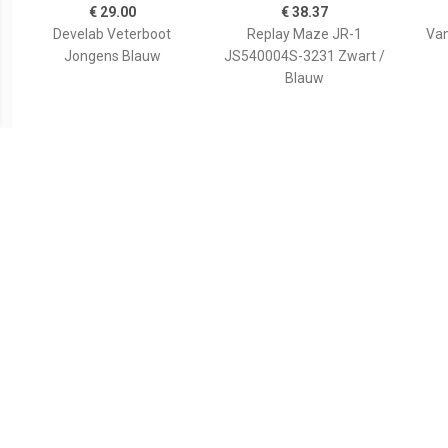
€ 29.00
€ 38.37
Develab Veterboot
Replay Maze JR-1
Va
Jongens Blauw
JS540004S-3231 Zwart /
Blauw
€ 39.99
€ 42.49
Max Mid
Replay Cobra Veterboot
Ve
Jongens Zwart/Multi