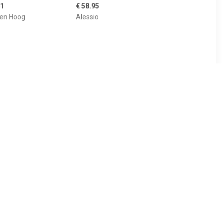
41
€ 58.95
en Hoog
Alessio
99
€ 24.99
en Laag
Jongens Veterschoenen