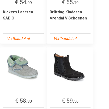
€ 54.
€ 55.
99
70
Kickers Laarzen
Brütting Kinderen
SABIO
Arendal V Schoenen
Vertbaudet.nl
Vertbaudet.nl
€ 58.
€ 59.
80
50