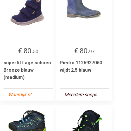
€ 80.
€ 80.
50
97
superfit Lage schoen
Piedro 1126927060
Breeze blauw
wijdt 2,5 blauw
(medium)
Waardijk.nl
Meerdere shops