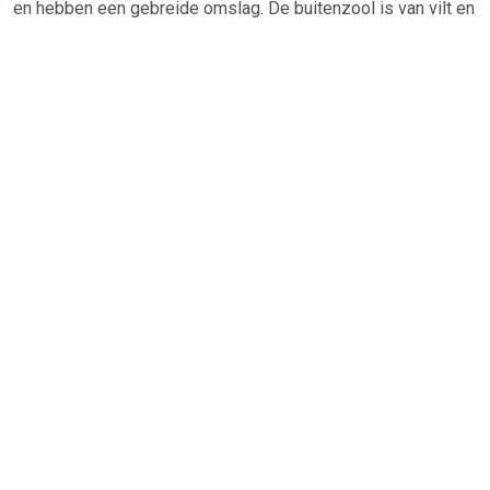
en hebben een gebreide omslag. De buitenzool is van vilt en
latex gemaakt en zorgt ervoor dat je kindje goed grip heeft
op de vloer. Al met al een mooie stevige en degelijke
kinderslof. Lekker warm en confortabel. De zool is zacht,
maar slijt niet heel snel, waardoor je er wel een lange tijd
mee kan doen.
TERUG
Algemeen
Koopadvies, FAQ over?
Privacy Policy
Cookies