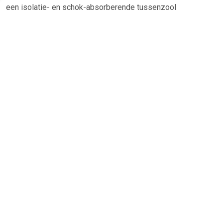
een isolatie- en schok-absorberende tussenzool
aangebracht. Litha soksloffen zijn licht en gemakkelijk mee
op reis te nemen. Litha soksloffen, heerlijke voor de koude
wintermaanden. Uitgevoerd met een leren zool en eenvoudig
te reinigen in de wasmachine.
TERUG
Algemeen
Koopadvies, FAQ over?
Privacy Policy
Cookies
Disclaimer