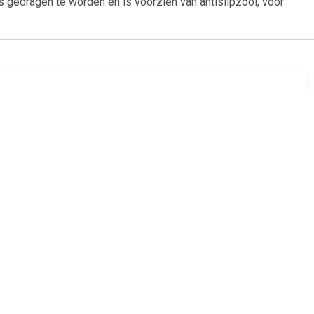
s gedragen te worden en is voorzien van antislipzool, voor
00
€ 13.90
cco TULLIO
Pantoffels DIM D BURT C