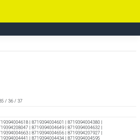
35 / 36 / 37
719394004618 | 8719394004601 | 8719394004380 |
719394208047 | 8719394004649 | 8719394004632 |
719394004663 | 8719394004656 | 8719394207927 |
719394004441 | 8719394004434 | 8719394004595