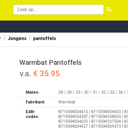
r
Jongens
pantoffels
Warmbat Pantoffels
v.a.
€ 35.95
Maten:
28 / 28 / 29 / 30 / 31 / 32 / 33 / 34 / 
Fabrikant:
Warmbat
EAN-
8719394004410 | 8719394004403 | 8
codes:
8719394004397 | 8719394208054 | 8
8719394004625 | 8719394207934 | 8
8719394004427 | 8719394004373 | 8