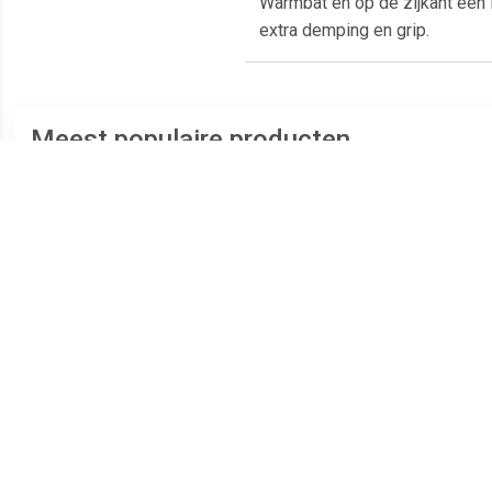
Warmbat en op de zijkant een 
extra demping en grip.
Meest populaire producten
€ 35.95
€ 39.00
Pantoffels
Pantoffels Easy Peasy
P
IMOOV