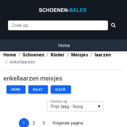
Home
Home
Schoenen
Kinder
Meisjes
laarzen
enkellaarzen
enkellaarzen meisjes
MERK:
MAAT:
KLEUR:
Sorteer op:
(current)
1
2
3
Volgende pagina