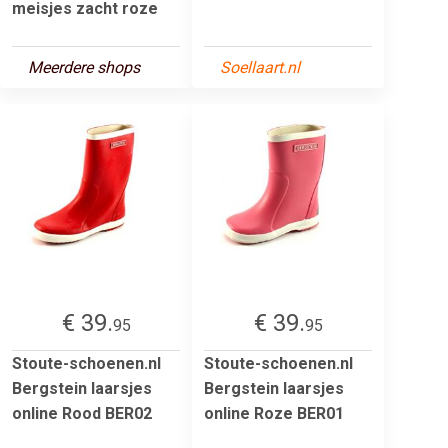
meisjes zacht roze
Meerdere shops
Soellaart.nl
€ 39.
€ 39.
95
95
Stoute-schoenen.nl
Stoute-schoenen.nl
Bergstein laarsjes
Bergstein laarsjes
online Rood BER02
online Roze BER01