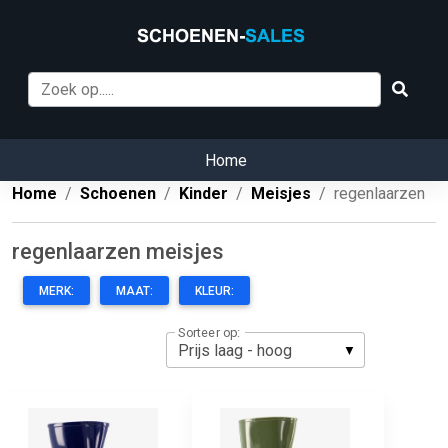
Home
Home
Schoenen
Kinder
Meisjes
regenlaarzen
regenlaarzen meisjes
MERK:
MAAT:
KLEUR:
Sorteer op: