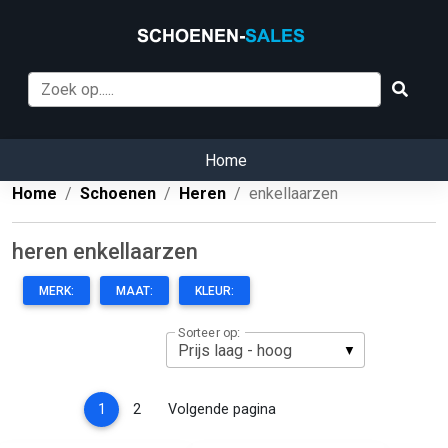
Home
Home
Schoenen
Heren
enkellaarzen
heren enkellaarzen
MERK:
MAAT:
KLEUR:
Sorteer op:
(current)
1
2
Volgende pagina