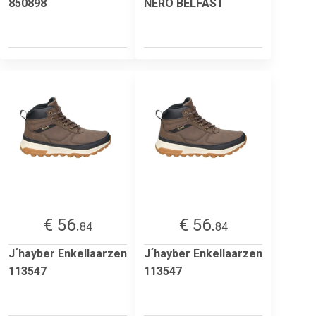
850898
NERO BELFAST
€ 56.
€ 56.
84
84
J´hayber Enkellaarzen
J´hayber Enkellaarzen
113547
113547