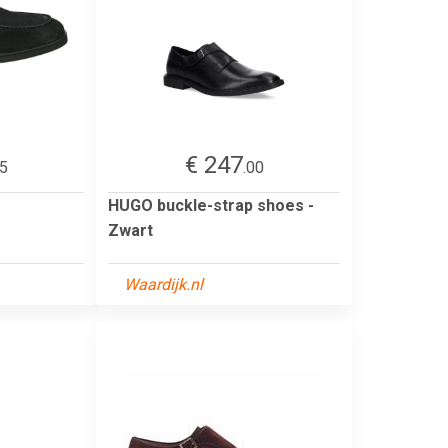
€ 247
95
.00
HUGO buckle-strap shoes -
Zwart
Waardijk.nl