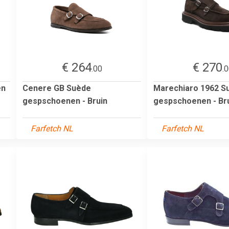
€ 264
€ 270
.00
.
en
Cenere GB Suède
Marechiaro 1962 S
gespschoenen - Bruin
gespschoenen - Br
Farfetch NL
Farfetch NL