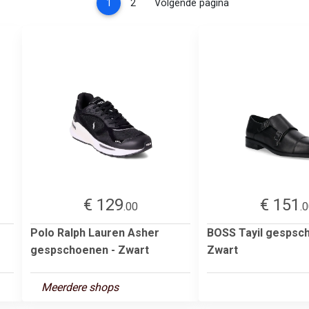
(current)
1
2
Volgende pagina
€ 129
€ 151
.00
.
Polo Ralph Lauren Asher
BOSS Tayil gespsc
gespschoenen - Zwart
Zwart
Meerdere shops