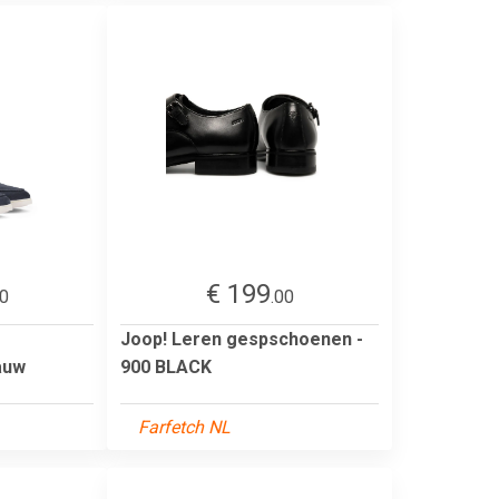
€ 199
00
.00
Joop! Leren gespschoenen -
auw
900 BLACK
Farfetch NL