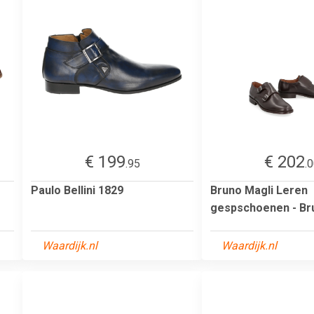
€ 199
€ 202
.95
.
Paulo Bellini 1829
Bruno Magli Leren
gespschoenen - Br
Waardijk.nl
Waardijk.nl