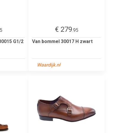
€ 279
95
.95
30015 G1/2
Van bommel 30017 H zwart
Waardijk.nl