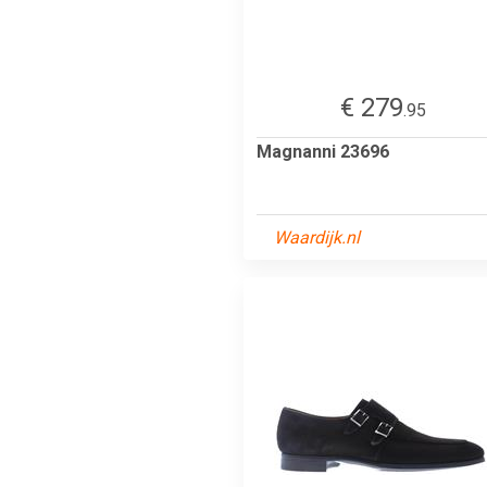
€ 279
.95
Magnanni 23696
Waardijk.nl