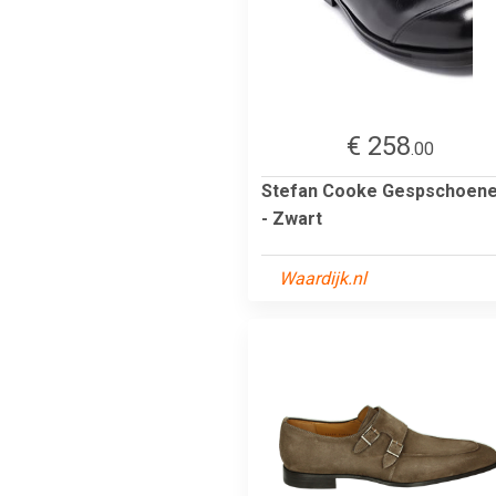
€ 258
.00
Stefan Cooke Gespschoen
- Zwart
Waardijk.nl