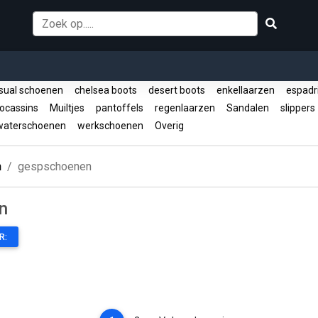
sual schoenen
chelsea boots
desert boots
enkellaarzen
espadri
cassins
Muiltjes
pantoffels
regenlaarzen
Sandalen
slipper
aterschoenen
werkschoenen
Overig
n
gespschoenen
n
R: