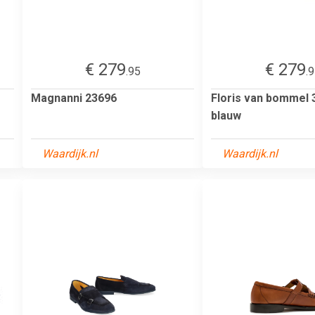
€ 279
€ 279
.95
.
Magnanni 23696
Floris van bommel 
blauw
Waardijk.nl
Waardijk.nl