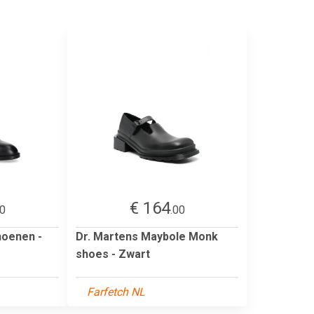
€ 164
00
.00
hoenen -
Dr. Martens Maybole Monk
shoes - Zwart
Farfetch NL