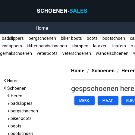
Home
badslippers
bergschoenen
biker boots
boots
bootschoen
ca
instappers
klittenbandschoenen
klompen
laarzen
loafers
mo
gemakschoenen
veterboots
veterschoenen
wandelschoenen
w
Home
Schoenen
Here
Home
gespschoenen here
Schoenen
Heren
MERK:
MAAT:
KLEU
badslippers
bergschoenen
biker boots
boots
bootschoen