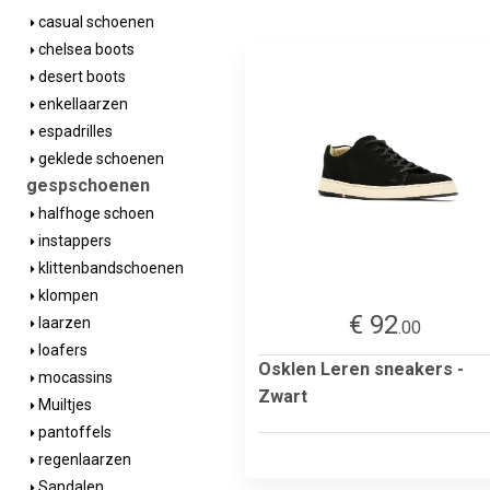
casual schoenen
chelsea boots
desert boots
enkellaarzen
espadrilles
geklede schoenen
gespschoenen
halfhoge schoen
instappers
klittenbandschoenen
klompen
€ 92
laarzen
.00
loafers
Osklen Leren sneakers -
mocassins
Zwart
Muiltjes
pantoffels
regenlaarzen
Sandalen