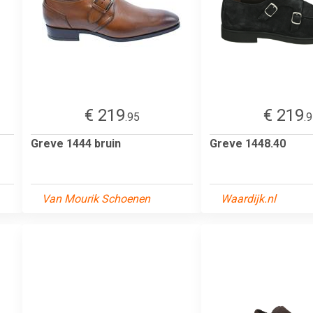
€ 219
€ 219
.95
.
Greve 1444 bruin
Greve 1448.40
Van Mourik Schoenen
Waardijk.nl