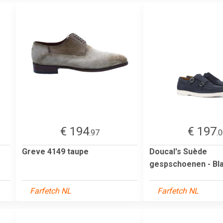
€ 194
€ 197
.97
.
Greve 4149 taupe
Doucal's Suède
gespschoenen - Bl
Farfetch NL
Farfetch NL