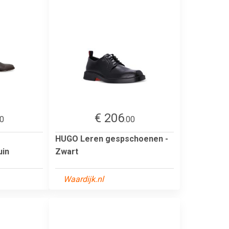
€ 206
00
.00
HUGO Leren gespschoenen -
uin
Zwart
Waardijk.nl