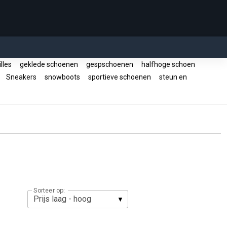
lles
geklede schoenen
gespschoenen
halfhoge schoen
s
Sneakers
snowboots
sportieve schoenen
steun en
Sorteer op: