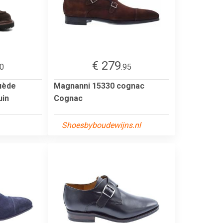
€ 279
00
.95
uède
Magnanni 15330 cognac
uin
Cognac
Shoesbyboudewijns.nl