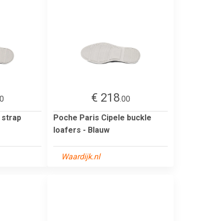
€ 218
00
.00
 strap
Poche Paris Cipele buckle
loafers - Blauw
Waardijk.nl