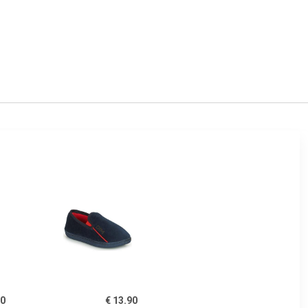
00
€ 13.90