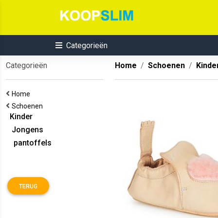
Categorieën
Categorieën
Home
Schoenen
Kinde
Home
Schoenen
Kinder
Jongens
pantoffels
TERUG