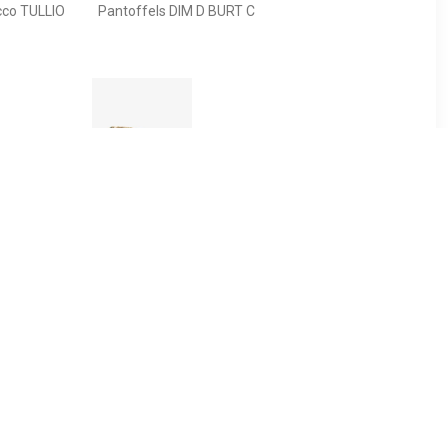
cco TULLIO
Pantoffels DIM D BURT C
39
€ 10.39
loffen met
Thu!s kinder pantoffels
 print
dierenpoot