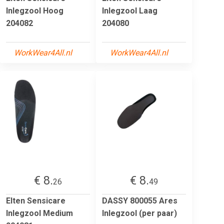
Inlegzool Hoog
Inlegzool Laag
204082
204080
WorkWear4All.nl
WorkWear4All.nl
€ 8.
€ 8.
26
49
Elten Sensicare
DASSY 800055 Ares
Inlegzool Medium
Inlegzool (per paar)