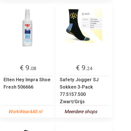
€ 9.
€ 9.
08
24
Elten Hey Impra Shoe
Safety Jogger SJ
Fresh 506666
Sokken 3-Pack
77.5157.500
Zwart/Grijs
WorkWear4All.nl
Meerdere shops