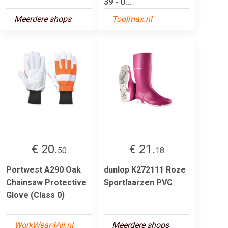
39 - U...
Meerdere shops
Toolmax.nl
€ 20.
€ 21.
50
18
Portwest A290 Oak
dunlop K272111 Roze
Chainsaw Protective
Sportlaarzen PVC
Glove (Class 0)
WorkWear4All.nl
Meerdere shops