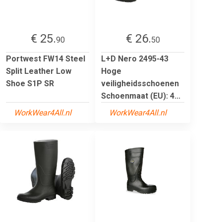
€ 25.
€ 26.
90
50
Portwest FW14 Steel
L+D Nero 2495-43
Split Leather Low
Hoge
Shoe S1P SR
veiligheidsschoenen
Schoenmaat (EU): 4...
WorkWear4All.nl
WorkWear4All.nl