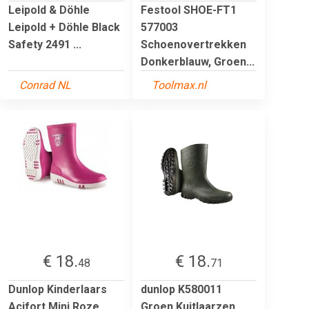
Leipold & Döhle
Festool SHOE-FT1
Leipold + Döhle Black
577003
Safety 2491 ...
Schoenovertrekken
Donkerblauw, Groen...
Conrad NL
Toolmax.nl
€ 18.
€ 18.
48
71
Dunlop Kinderlaars
dunlop K580011
Acifort Mini Roze
Groen Kuitlaarzen