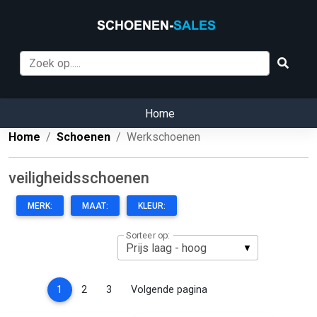
Home
Home
Schoenen
Werkschoenen
veiligheidsschoenen
MERK:
MAAT:
KLEUR:
Sorteer op:
(current)
1
2
3
Volgende pagina