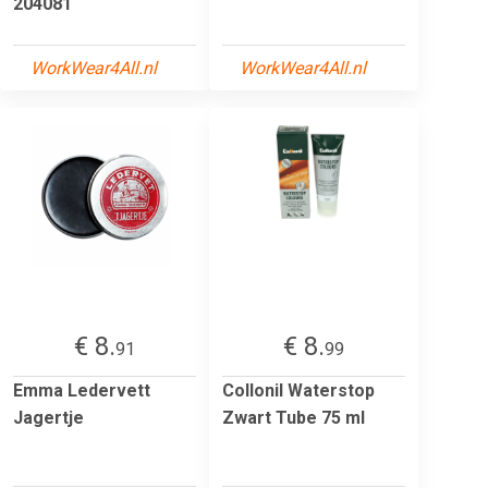
204081
WorkWear4All.nl
WorkWear4All.nl
€ 8.
€ 8.
91
99
Emma Ledervett
Collonil Waterstop
Jagertje
Zwart Tube 75 ml